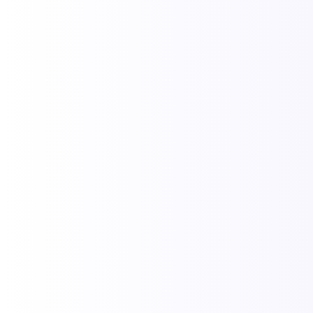
em 2026. Analisamos os 11 melhores resorts e pousadas de luxo
entre Porto Seguro, Arraial d’Ajuda, Trancoso e Caraíva,
focando...
Leia Mais
Centro histórico de Porto Seguro (Cidade
Alta): guia completo e o que fazer
05/03/2026
/
O Centro Histórico de Porto Seguro é a porta de entrada para