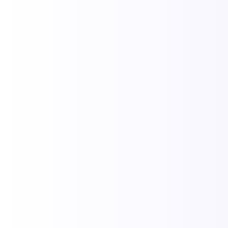
São João de Porto Seguro: A essência
cultura e tradição junina no berço do
Brasil
19/01/2026
/
O São João de Porto Seguro cultura e tradição é uma das
celebrações mais vibrantes e aguardadas de todo o litoral sul
baiano. Para aproveitar o evento e ainda conhecer...
Leia Mais