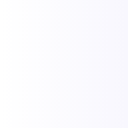
Meia Maratona de Porto Seguro: 10 anos
de esporte e história do Descobrimento
24/02/2026
/
A Meia Maratona de Porto Seguro celebra sua décima edição em
2026, consolidando-se como um marco no calendário esportivo
da Bahia. O evento acontece na Orla Norte de Porto Seguro,...
Leia Mais