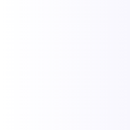
Aeroporto de Porto Seguro (BPS): como
chegar em Arraial, Trancoso e Caraíva
20/01/2026
/
O Aeroporto de Porto Seguro é o ponto de partida para quem
busca o paraíso. Localizado estrategicamente no coração da
cidade, ele é a principal porta de entrada para os...
Leia Mais