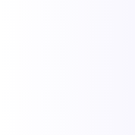
Leia Mais
Semana do Descobrimento em Porto
Seguro: cultura e história no aniversário
do Brasil
25/02/2026
/
A Semana do Descobrimento Porto Seguro cultura e história é um
dos marcos mais importantes do calendário baiano, celebrando o
ponto de partida da trajetória brasileira. Realizada anualmente
em abril,...
Leia Mais