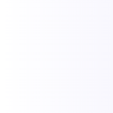
Veículo Dia Útil (6h-22h) Domingo/Feriado/Madrugada...
Leia Mais
Porto Seguro Bahia 2026: Guia Completo
de Viagem
25/02/2026
/
Porto Seguro Bahia é um dos destinos mais emblemáticos do
Brasil. Mais do que praias e festas, a cidade reúne história,
infraestrutura turística consolidada e uma posição estratégica
como porta...