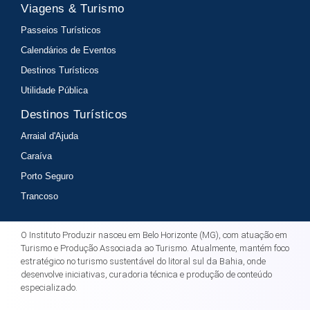
Viagens & Turismo
Passeios Turísticos
Calendários de Eventos
Destinos Turísticos
Utilidade Pública
Destinos Turísticos
Arraial d'Ajuda
Caraíva
Porto Seguro
Trancoso
O Instituto Produzir nasceu em Belo Horizonte (MG), com atuação em
Turismo e Produção Associada ao Turismo. Atualmente, mantém foco
estratégico no turismo sustentável do litoral sul da Bahia, onde
desenvolve iniciativas, curadoria técnica e produção de conteúdo
especializado.