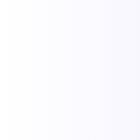
uma das histórias mais importantes do Brasil. Localizado no topo
de uma falésia na Costa do Descobrimento, este...
Leia Mais
Balsa Porto Seguro para Arraial d’Ajuda:
horários, preços e dicas 2026
04/03/2026
/
Balsa Porto Seguro ↔ Arraial d’Ajuda 2026 Atualizado em
04/03/2026 • Preços oficiais Ver tabela completa de preços
↓Reservar transfer para Trancoso/Caraíva Tabela de Preços