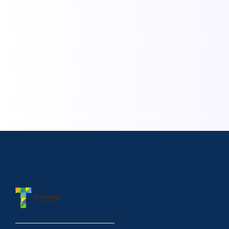
O papel do Guia de Turismo na Era Digital
em Porto Seguro e região
15/01/2026
/
O papel do Guia de Turismo na Era Digital em Porto Seguro,
Arraial, Caraíva, Trancoso, Coroa Vermelha e Ponta do Corumbau
redefine a forma como exploramos o sul da Bahia....
Leia Mais
Load More