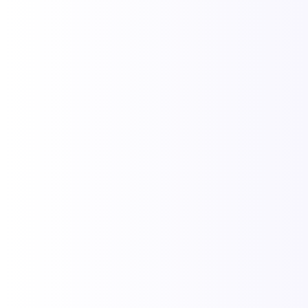
Passarela do Álcool em Porto Seguro: o
que é, onde fica, horário e dicas
19/02/2026
/
A Passarela do Álcool, oficialmente chamada de Passarela do
Descobrimento, é o principal ponto de encontro noturno de Porto
Seguro. Com bares, lojinhas, restaurantes e música ao vivo, o
local...
Leia Mais