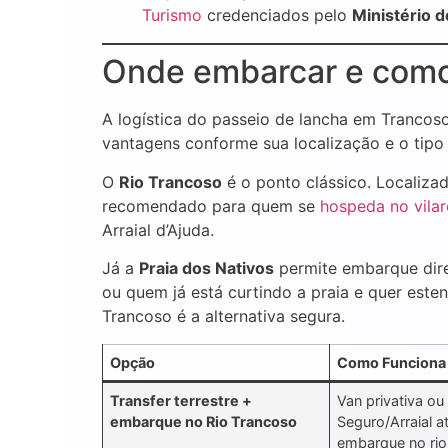
Turismo
credenciados pelo
Ministério 
Onde embarcar e como
A logística do passeio de lancha em Trancos
vantagens conforme sua localização e o tipo
O
Rio Trancoso
é o ponto clássico. Localiza
recomendado para quem se
hospeda no vilar
Arraial d’Ajuda.
Já a
Praia dos Nativos
permite embarque diret
ou quem já está curtindo a praia e quer est
Trancoso é a alternativa segura.
Opção
Como Funciona
Transfer terrestre +
Van privativa ou
embarque no Rio Trancoso
Seguro/Arraial a
embarque no rio