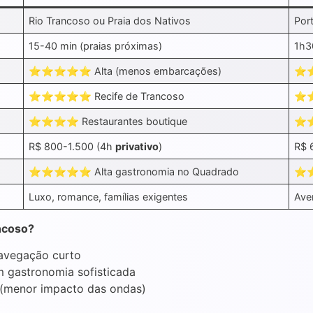
Rio Trancoso ou Praia dos Nativos
Por
15-40 min (praias próximas)
1h3
⭐⭐⭐⭐⭐ Alta (menos embarcações)
⭐⭐
⭐⭐⭐⭐⭐ Recife de Trancoso
⭐⭐
⭐⭐⭐⭐ Restaurantes boutique
⭐⭐
R$ 800-1.500 (4h
privativo
)
R$ 
⭐⭐⭐⭐⭐ Alta gastronomia no Quadrado
⭐⭐⭐
Luxo, romance, famílias exigentes
Ave
ncoso?
navegação curto
m gastronomia sofisticada
 (menor impacto das ondas)