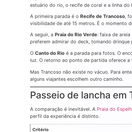
estuário do rio, o recife de coral e a linha do
A primeira parada é o
Recife de Trancoso
, f
visibilidade de até 15 metros. É o momento de
A seguir, a
Praia do Rio Verde
: faixa de arei
preferem admirar do deck, tomando drinque p
O
Canto do Rio
é a parada para fotos. O enc
luz. O retorno ao ponto de partida oferece a
Mas Trancoso não existe no vácuo. Para ente
alguns viajantes escolhem outro caminho.
Passeio de lancha em 
A comparação é inevitável. A
Praia do Espel
perfil da experiência é distinto.
Critério