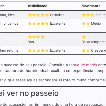
Mar
Visibilidade
Movimento
, ideal
⭐⭐⭐⭐⭐ Cristalina
⭐⭐⭐ Alta te
, ventos
⭐⭐⭐⭐⭐ Excelente
⭐⭐ Médio
⭐⭐⭐⭐
⭐
Boa
Baixa tempora
 retorna
⭐⭐⭐⭐⭐ Excelente
⭐⭐ Crescen
o sucesso do seu passeio. Consulte a
tábua de marés
ante
ntos fora do horário ideal resultam em experiência comp
izar o que essas águas escondem. O roteiro muda conforme 
ai ver no passeio
e de ecossistemas. Em menos de uma hora de navegação, vo