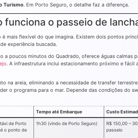
do Turismo
. Em Porto Seguro, o detalhe faz a diferença.
 funciona o passeio de lanch
o é mais flexível do que imagina. Existem dois pontos pri
 de experiência buscada.
do a poucos minutos do Quadrado, oferece águas calmas p
ejo
. A infraestrutura inclui estacionamento próximo e fác
o na areia, eliminando a necessidade de transfer terrestr
ender o programa para o mar. Depende das condições do sw
Tempo até Embarque
Custo Estima
 táxi de Porto
1h30 (vindo de Porto Seguro)
R$ 150,00 – 300
té o ponto de
passeio