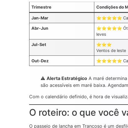
Trimestre
Condições do 
Jan-Mar
⭐⭐⭐⭐⭐ Calmo
Abr-Jun
⭐⭐⭐⭐⭐ Ótimo
leves
Jul-Set
⭐⭐⭐
Ventos de leste
Out-Dez
⭐⭐⭐⭐⭐ Calmo
⚠️
Alerta Estratégico
A maré determina 
são acessíveis em maré baixa. Agendame
Com o calendário definido, é hora de visual
O roteiro: o que você v
O passeio de lancha em Trancoso é um desfil