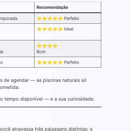
Recomendação
mporada
⭐⭐⭐⭐⭐ Perfeito
⭐⭐⭐⭐⭐ Ideal
⭐⭐⭐⭐
da
Bom
do
⭐⭐⭐⭐⭐ Perfeito
s de agendar — as piscinas naturais só
rometida.
o tempo disponível — e a sua curiosidade.
cê atravessa três paisagens distintas: o