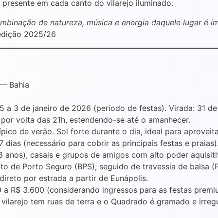
presente em cada canto do vilarejo iluminado.
ombinação de natureza, música e energia daquele lugar é i
edição 2025/26
— Bahia
a 3 de janeiro de 2026 (período de festas). Virada: 31 d
por volta das 21h, estendendo-se até o amanhecer.
pico de verão. Sol forte durante o dia, ideal para aproveita
 dias (necessário para cobrir as principais festas e praias)
 anos), casais e grupos de amigos com alto poder aquisiti
 de Porto Seguro (BPS), seguido de travessia de balsa (Po
direto por estrada a partir de Eunápolis.
 a R$ 3.600 (considerando ingressos para as festas premi
vilarejo tem ruas de terra e o Quadrado é gramado e irreg