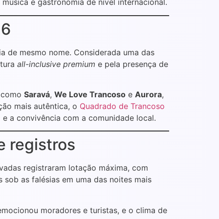
 música e gastronomia de nível internacional.
26
raia de mesmo nome. Considerada uma das
utura
all-inclusive premium
e pela presença de
s como
Saravá
,
We Love Trancoso
e
Aurora
,
ção mais autêntica, o
Quadrado de Trancoso
a e a convivência com a comunidade local.
 registros
ivadas registraram lotação máxima, com
s sob as falésias em uma das noites mais
ocionou moradores e turistas, e o clima de