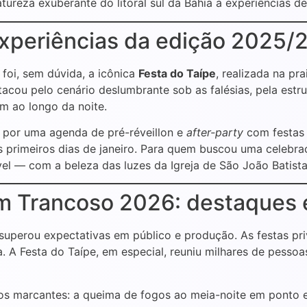
tureza exuberante do litoral sul da Bahia a experiências de
experiências da edição 2025/
 foi, sem dúvida, a icônica
Festa do Taípe
, realizada na p
stacou pelo cenário deslumbrante sob as falésias, pela estr
m ao longo da noite.
 por uma agenda de pré-réveillon e
after-party
com festa
 primeiros dias de janeiro. Para quem buscou uma celebra
vel — com a beleza das luzes da Igreja de São João Batist
em Trancoso 2026: destaques e
superou expectativas em público e produção. As festas pr
 A Festa do Taípe, em especial, reuniu milhares de pessoa
 marcantes: a queima de fogos ao meia-noite em ponto em