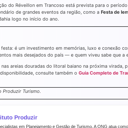
ção do Réveillon em Trancoso está prevista para o períod
endário de grandes eventos da região, como a
Festa de Iem
ahia logo no início do ano.
festa: é um investimento em memórias, luxo e conexão com
tos mais desejados do país — e quem viveu sabe que a expe
r nas areias douradas do litoral baiano na próxima virada,
 disponibilidade, consulte também o
Guia Completo de Tra
o Produzir Turismo.
ituto Produzir
pecialistas em Planejamento e Gestão de Turismo. A ONG atua como