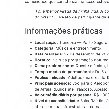
comunidade que caracteriza Trancoso esteve 
“Foi a melhor virada da minha vida. A c
do Brasil.”
— Relato de participante da 
Informações práticas
Localização:
Trancoso — Porto Seguro 
Categoria:
Música e entretenimento
Data realizada:
27 de dezembro de 2025 
Horário:
Início da programação noturna 
Clima predominante:
Quente e úmido, tí
Tempo médio de permanência:
De 5 a 7
Público indicado:
Adultos (maiores de 18
Principais acessos:
Voo para o Aeroporto
de Arraial d’Ajuda até Trancoso. Acesso 
Valor médio diário por pessoa:
R$ 1.000
Nível de acessibilidade:
Baixo/Médio. O 
oferecem boa infraestrutura interna.