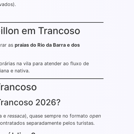
vados).
illon em Trancoso
orar as
praias do Rio da Barra e dos
rias na vila para atender ao fluxo de
iana e nativa.
Trancoso
 Trancoso 2026?
da e
ressaca
), quase sempre no formato
open
ontratados separadamente pelos turistas.