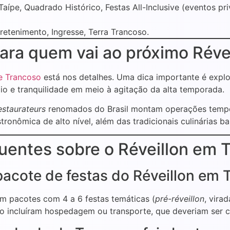
aípe, Quadrado Histórico, Festas All-Inclusive (eventos pri
retenimento, Ingresse, Terra Trancoso.
para quem vai ao próximo Réve
e Trancoso
está nos detalhes. Uma dica importante é expl
io e tranquilidade em meio à agitação da alta temporada.
estaurateurs
renomados do Brasil montam operações temporá
ronômica de alto nível, além das tradicionais culinárias ba
entes sobre o Réveillon em 
 pacote de festas do Réveillon em
m pacotes com 4 a 6 festas temáticas (
pré-réveillon
, vira
ão incluíram hospedagem ou transporte, que deveriam ser c