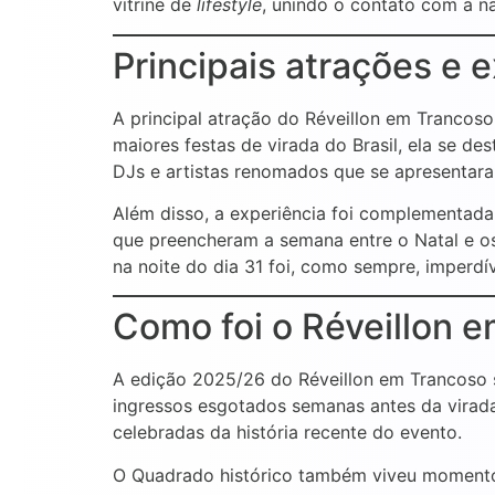
vitrine de
lifestyle
, unindo o contato com a na
Principais atrações e 
A principal atração do Réveillon em Trancoso
maiores festas de virada do Brasil, ela se de
DJs e artistas renomados que se apresentara
Além disso, a experiência foi complementada
que preencheram a semana entre o Natal e os
na noite do dia 31 foi, como sempre, imperdí
Como foi o Réveillon 
A edição 2025/26 do Réveillon em Trancoso 
ingressos esgotados semanas antes da virada.
celebradas da história recente do evento.
O Quadrado histórico também viveu momentos