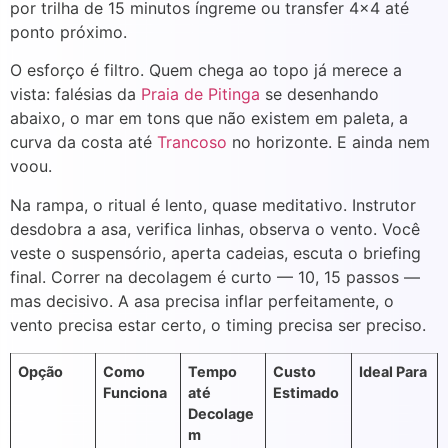
por trilha de 15 minutos íngreme ou transfer 4×4 até
ponto próximo.
O esforço é filtro. Quem chega ao topo já merece a
vista: falésias da
Praia de Pitinga
se desenhando
abaixo, o mar em tons que não existem em paleta, a
curva da costa até
Trancoso
no horizonte. E ainda nem
voou.
Na rampa, o ritual é lento, quase meditativo. Instrutor
desdobra a asa, verifica linhas, observa o vento. Você
veste o suspensório, aperta cadeias, escuta o briefing
final. Correr na decolagem é curto — 10, 15 passos —
mas decisivo. A asa precisa inflar perfeitamente, o
vento precisa estar certo, o timing precisa ser preciso.
Opção
Como
Tempo
Custo
Ideal Para
Funciona
até
Estimado
Decolage
m