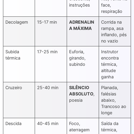
instruções
face,
respiração
Decolagem
15-17 min
ADRENALIN
Corrida na
A MÁXIMA
rampa, asa
inflando, pés
no vazio
Subida
17-25 min
Euforia,
Instrutor
térmica
girando,
encontra
subindo
térmica,
altitude
ganha
Cruzeiro
25-40 min
SILÊNCIO
Planada,
ABSOLUTO
,
falésias
poesia
abaixo,
Trancoso ao
longe
Descida
40-45 min
Foco,
Saída da
aterragem
térmica,