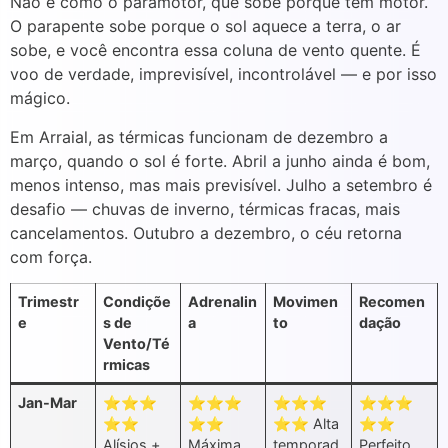
Não é como o paramotor, que sobe porque tem motor.
O parapente sobe porque o sol aquece a terra, o ar
sobe, e você encontra essa coluna de vento quente. É
voo de verdade, imprevisível, incontrolável — e por isso
mágico.
Em Arraial, as térmicas funcionam de dezembro a
março, quando o sol é forte. Abril a junho ainda é bom,
menos intenso, mas mais previsível. Julho a setembro é
desafio — chuvas de inverno, térmicas fracas, mais
cancelamentos. Outubro a dezembro, o céu retorna
com força.
Trimestr
Condiçõe
Adrenalin
Movimen
Recomen
e
s de
a
to
dação
Vento/Té
rmicas
Jan-Mar
⭐⭐⭐
⭐⭐⭐
⭐⭐⭐
⭐⭐⭐
⭐⭐
⭐⭐
⭐⭐ Alta
⭐⭐
Alísios +
Máxima
temporad
Perfeito