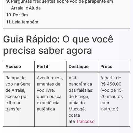
Perguntas frequentes sobre voo de parapente em
Arraial d’Ajuda
Por fim
Leia também:
Guia Rápido: O que você
precisa saber agora
Acesso
Perfil
Destaque
Preço
Rampa de
Aventureiros,
Vista
A partir de
voo na Serra
amantes de
panorâmica
R$ 450,00
de Arraial,
voo livre,
das falésias
(voo de 15-
acesso por
quem busca
de Pitinga,
20 minutos
trilha ou
experiência
praia do
com
transfer
autêntica
Mucugê,
instrutor)
costa
até
Trancoso