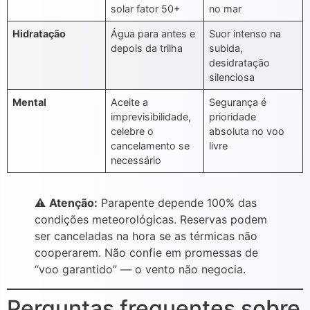
solar fator 50+
no mar
Hidratação
Água para antes e
Suor intenso na
depois da trilha
subida,
desidratação
silenciosa
Mental
Aceite a
Segurança é
imprevisibilidade,
prioridade
celebre o
absoluta no voo
cancelamento se
livre
necessário
⚠️
Atenção:
Parapente depende 100% das
condições meteorológicas. Reservas podem
ser canceladas na hora se as térmicas não
cooperarem. Não confie em promessas de
“voo garantido” — o vento não negocia.
Perguntas frequentes sobre