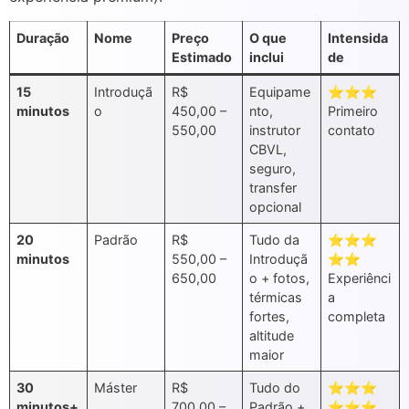
Duração
Nome
Preço
O que
Intensida
Estimado
inclui
de
15
Introduçã
R$
Equipame
⭐⭐⭐
minutos
o
450,00 –
nto,
Primeiro
550,00
instrutor
contato
CBVL,
seguro,
transfer
opcional
20
Padrão
R$
Tudo da
⭐⭐⭐
minutos
550,00 –
Introduçã
⭐⭐
650,00
o + fotos,
Experiênci
térmicas
a
fortes,
completa
altitude
maior
30
Máster
R$
Tudo do
⭐⭐⭐
minutos+
700,00 –
Padrão +
⭐⭐⭐