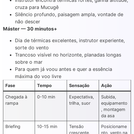
Instrutor encontra térmicas fortes, ganha altitude,
cruza para Mucugê
Silêncio profundo, paisagem ampla, vontade de
não descer
Máster — 30 minutos+
Dia de térmicas excelentes, instrutor experiente,
sorte do vento
Trancoso visível no horizonte, planadas longas
sobre o mar
Para quem já voou antes e quer a essência
máxima do voo livre
Fase
Tempo
Sensação
Ação
Chegada à
0-10 min
Expectativa,
Subida,
rampa
trilha, suor
equipamento
, montagem
da asa
Briefing
10-15 min
Tensão
Posicioname
crescente,
nto, vento na