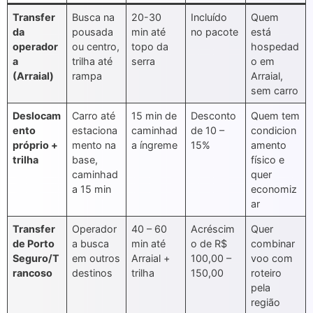
Transfer
Busca na
20-30
Incluído
Quem
da
pousada
min até
no pacote
está
operador
ou centro,
topo da
hospedad
a
trilha até
serra
o em
(Arraial)
rampa
Arraial,
sem carro
Deslocam
Carro até
15 min de
Desconto
Quem tem
ento
estaciona
caminhad
de 10 –
condicion
próprio +
mento na
a íngreme
15%
amento
trilha
base,
físico e
caminhad
quer
a 15 min
economiz
ar
Transfer
Operador
40 – 60
Acréscim
Quer
de Porto
a busca
min até
o de R$
combinar
Seguro/T
em outros
Arraial +
100,00 –
voo com
rancoso
destinos
trilha
150,00
roteiro
pela
região