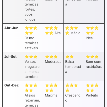
térmicas
a
fortes,
voos
longos
Abr-Jun
⭐⭐⭐
⭐⭐⭐
⭐⭐⭐
⭐⭐⭐
⭐⭐
⭐⭐ Alta
⭐ Médio
⭐⭐
Ótimo,
Ideal
térmicas
estáveis
Jul-Set
⭐⭐⭐
⭐⭐⭐
⭐⭐
⭐⭐⭐
Ventos
Moderada
Baixa
Bom com
irregulare
temporad
restrições
s, menos
a
térmicas
Out-Dez
⭐⭐⭐
⭐⭐⭐
⭐⭐⭐
⭐⭐⭐
⭐⭐
⭐⭐
⭐
⭐⭐
Alísios
Máxima
Crescend
Perfeito
retornam,
o
térmicas